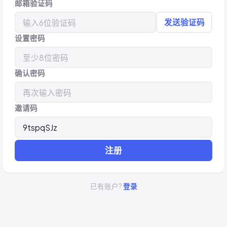
邮箱验证码
发送验证码
设置密码
确认密码
邀请码
注册
已有账户?
登录