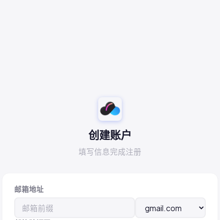
创建账户
填写信息完成注册
邮箱地址